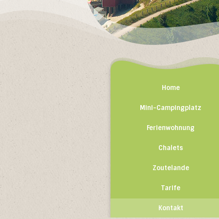
Home
Mini-Campingplatz
Ferienwohnung
Chalets
Zoutelande
Tarife
Kontakt