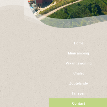
Home
Minicamping
Vakantiewoning
Chalet
Zoutelande
Tarieven
Contact