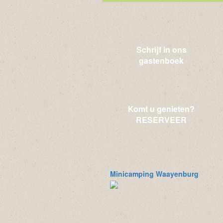
Schrijf in ons
gastenboek
Komt u genieten?
RESERVEER
Minicamping Waayenburg